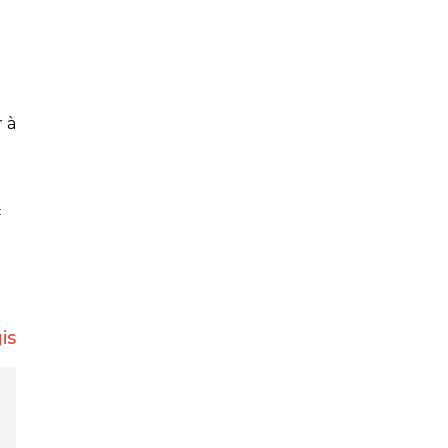
r à
«
is