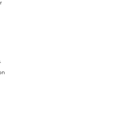
r
.
on