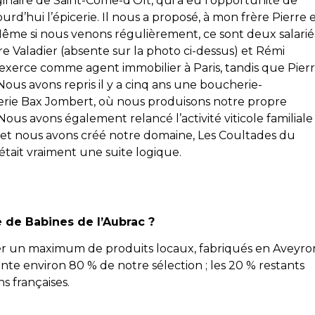
iginaire de Saint-Côme-d’Olt, qui a eu l’opportunité de
rd’hui l’épicerie. Il nous a proposé, à mon frère Pierre 
 Même si nous venons régulièrement, ce sont deux salarié
ire Valadier (absente sur la photo ci-dessus) et Rémi
e exerce comme agent immobilier à Paris, tandis que Pier
ous avons repris il y a cinq ans une boucherie-
herie Bax Jombert, où nous produisons notre propre
 Nous avons également relancé l’activité viticole familiale
 et nous avons créé notre domaine, Les Coultades du
 était vraiment une suite logique.
 de Babines de l’Aubrac ?
oser un maximum de produits locaux, fabriqués en Aveyro
nte environ 80 % de notre sélection ; les 20 % restants
s françaises.