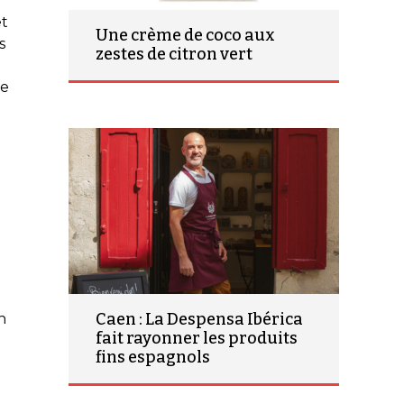
et
Une crème de coco aux
s
zestes de citron vert
re
Caen : La Despensa Ibérica
n
fait rayonner les produits
fins espagnols