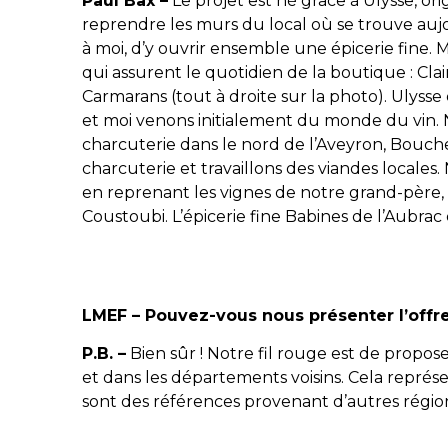
Paul Bax –
Le projet est né grâce à Ulysse, or
reprendre les murs du local où se trouve aujou
à moi, d’y ouvrir ensemble une épicerie fine.
qui assurent le quotidien de la boutique : Cla
Carmarans (tout à droite sur la photo). Ulyss
et moi venons initialement du monde du vin. N
charcuterie dans le nord de l’Aveyron, Bouc
charcuterie et travaillons des viandes locales.
en reprenant les vignes de notre grand-père,
Coustoubi. L’épicerie fine Babines de l’Aubrac
LMEF – Pouvez-vous nous présenter l’offre
P.B. –
Bien sûr ! Notre fil rouge est de prop
et dans les départements voisins. Cela représe
sont des références provenant d’autres région