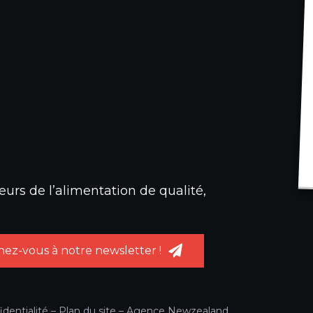
urs de l’alimentation de qualité,
ez-vous à notre newsletter !
identialité
–
Plan du site
–
Agence Newzealand