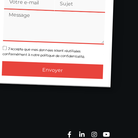
J'accepte que mes données soient réutilisées
conformément à notre politique de confidentialité.
Envoyer