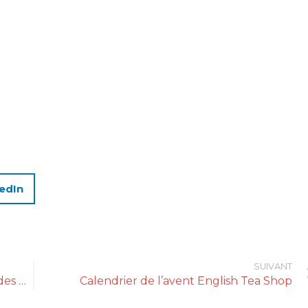
edIn
SUIVANT
Calendrier de l’Avent proposé par Palais des Thés
Calendrier de l’avent English Tea Shop