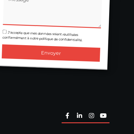
J'accepte que mes données soient réutilisées
conformément à notre politique de confidentialité.
Envoyer