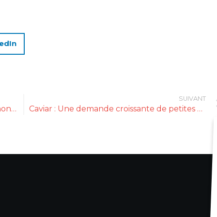
edIn
SUIVANT
Maison Vitamont, la petite sœur de Vitamont est fière de vous présenter ces 22 références
Caviar : Une demande croissante de petites boîtes