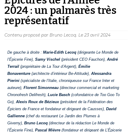
2024 : un palmarès très
représentatif
Contenu proposé par Bruno Lecoq.
Le
23 avril 2024
De gauche à droite :
Marie-Edith Lecoq
(dirigeante Le Monde de
l’Épicerie Fine),
Samy Vischel
(président CEO Fauchon),
André
Terrail
(propriétaire de La Tour d’Argent),
Émilie
Bonaventure
(architecte d’intérieur Be-Attitude),
Alessandra
Pierini
(spécialiste de l’Italie, chroniqueuse sur France Inter et
auteure),
Florent Simonneau
(directeur commercial et marketing
Chronofresh Delifresh),
Lucie Basch
(cofondatrice de Too Goo To
Go),
Alexis Roux de Bézieux
(président de la Fédération des
Épiciers de France et fondateur et dirigeant de Causses),
David
Gallienne
(chef du restaurant Le Jardin des Plumes à
Giverny),
Bruno Lecoq
(directeur de la rédaction Le Monde de
l’Épicerie Fine),
Pascal Mièvre
(fondateur et dirigeant de L’Épicerie