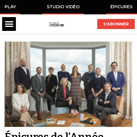
PLAY
STUDIO VIDÉO
ÉPICURES
S'ABONNER
Épicures de l’Année