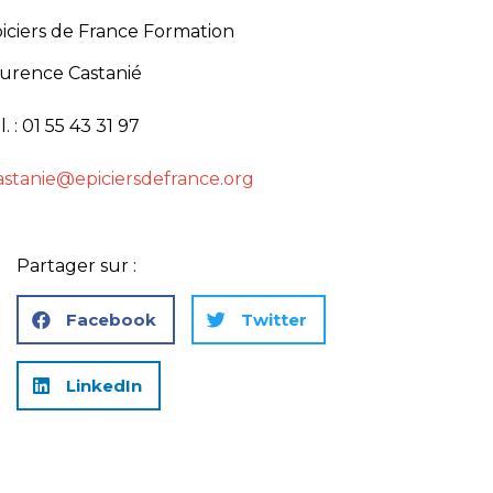
iciers de France Formation
urence Castanié
l. : 01 55 43 31 97
astanie@epiciersdefrance.org
Partager sur :
Facebook
Twitter
LinkedIn