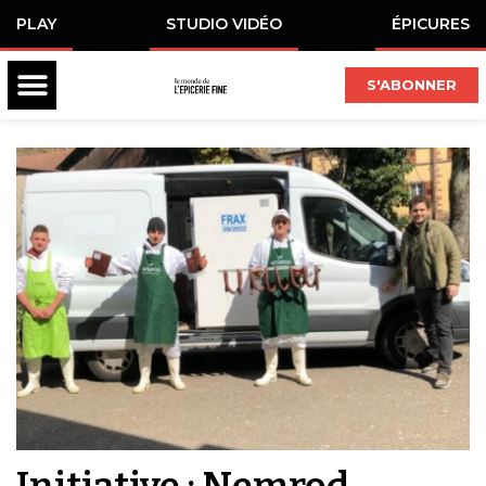
PLAY
STUDIO VIDÉO
ÉPICURES
S'ABONNER
Initiative : Nemrod