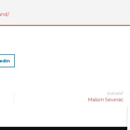
and/
edIn
SUIVANT
Maison Severac