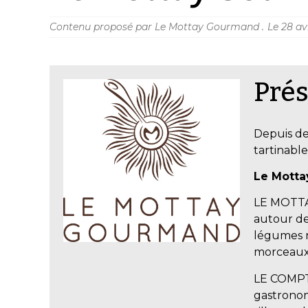
Contenu proposé par Le Mottay Gourmand .
Le
28 av
Prés
Depuis de
tartinable
Le Motta
LE MOTTAY
autour de
légumes r
morceaux 
LE COMPT
gastronom