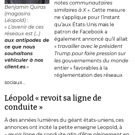
notes communautaires
Benjamin Quiras
similaires à X
». Cette mesure
(magasins
ne s’applique pour l’instant
Léopold) :
qu’aux États-Unis mais le
«
L’avenir de ces
patron de Facebook a
réseaux est (…)
également annoncé qu’il allait
aux antipodes de
«
travailler avec le président
ce que nous
souhaitons
Trump pour faire pression sur
véhiculer à nos
les gouvernements du monde
client.es
.
«
entier
» favorables à la
réglementation des réseaux
sociaux…
Léopold « revoit sa ligne de
conduite »
À des années lumières du géant états-uniens, ces
annonces ont incité la petite enseigne Leopold, à
«
revoir ligne de conduite afin d’être pleinement en