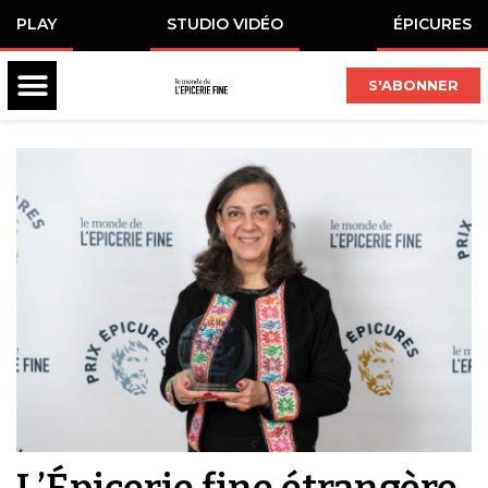
PLAY
STUDIO VIDÉO
ÉPICURES
S'ABONNER
L’Épicerie fine étrangère