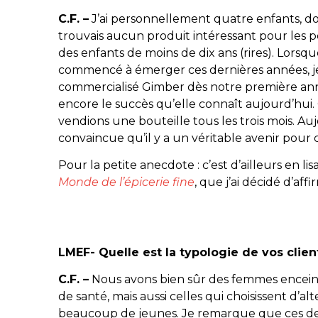
C.F. –
J’ai personnellement quatre enfants, dont
trouvais aucun produit intéressant pour les p
des enfants de moins de dix ans (rires). Lorsq
commencé à émerger ces dernières années, je
commercialisé Gimber dès notre première ann
encore le succès qu’elle connaît aujourd’h
vendions une bouteille tous les trois mois. Auj
convaincue qu’il y a un véritable avenir pour 
Pour la petite anecdote : c’est d’ailleurs en li
Monde de l’épicerie fine
, que j’ai décidé d’aff
LMEF- Quelle est la typologie de vos clien
C.F. –
Nous avons bien sûr des femmes enceinte
de santé, mais aussi celles qui choisissent d’a
beaucoup de jeunes. Je remarque que ces der