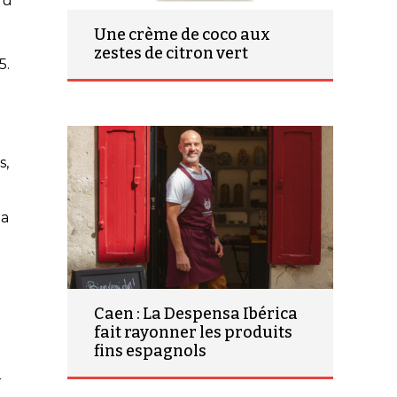
du
Une crème de coco aux
zestes de citron vert
5.
s,
la
Caen : La Despensa Ibérica
fait rayonner les produits
fins espagnols
r