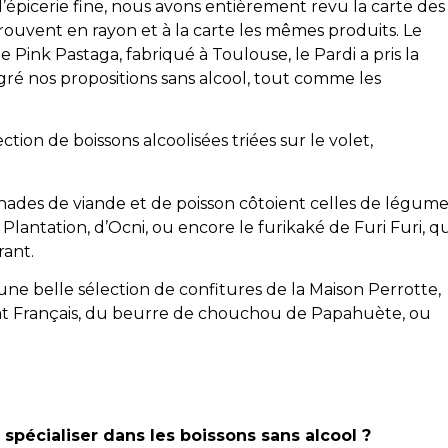
’épicerie fine, nous avons entièrement revu la carte des
trouvent en rayon et à la carte les mêmes produits. Le
e Pink Pastaga, fabriqué à Toulouse, le Pardi a pris la
égré nos propositions sans alcool, tout comme les
on de boissons alcoolisées triées sur le volet,
tinades de viande et de poisson côtoient celles de légume
a Plantation, d’Ocni, ou encore le furikaké de Furi Furi, q
rant.
une belle sélection de confitures de la Maison Perrotte,
lat Français, du beurre de chouchou de Papahuète, ou
spécialiser dans les boissons sans alcool ?