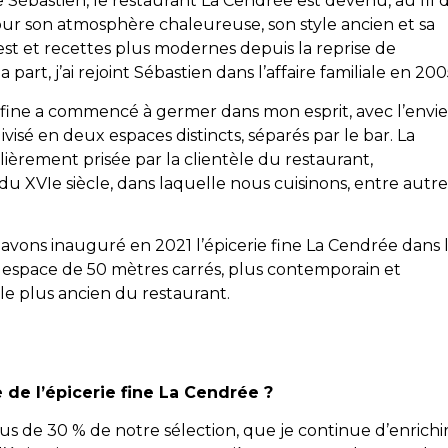
 Sébastien, le restaurant La Cendrée est devenu, au fil 
our son atmosphère chaleureuse, son style ancien et sa
st et recettes plus modernes depuis la reprise de
art, j’ai rejoint Sébastien dans l’affaire familiale en 200
e fine a commencé à germer dans mon esprit, avec l’envie
divisé en deux espaces distincts, séparés par le bar. La
ulièrement prisée par la clientèle du restaurant,
XVIe siècle, dans laquelle nous cuisinons, entre autre
avons inauguré en 2021 l’épicerie fine La Cendrée dans 
l espace de 50 mètres carrés, plus contemporain et
le plus ancien du restaurant.
 de l’épicerie fine La Cendrée ?
us de 30 % de notre sélection, que je continue d’enrichi