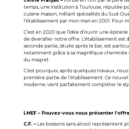
Céline Franjau –
Fondé en 1991 par le père de
temps, une institution à Toulouse, réputée p
cuisine maison, mêlant spécialités du Sud-Oue
l’établissement par mon mari en 2001. Pour ma p
C’est en 2020 que l’idée d’ouvrir une épiceri
de diversifier notre offre. L’établissement est 
seconde partie, située après le bar, est partic
notamment grâce à sa magnifique cheminée du 
du magret.
C’est pourquoi, après quelques travaux, nous 
première partie de l’établissement. Ce nouve
moderne, vient parfaitement compléter le sty
LMEF – Pouvez-vous nous présenter l’offre
C.F. –
Les boissons sans alcool représentent pl