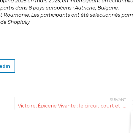
hopping 2025 en mars 2025, en interrogeant un échantill
épartis dans 8 pays européens : Autriche, Bulgarie,
et Roumanie. Les participants ont été sélectionnés par
 de Shopfully.
edIn
SUIVANT
Victoire, Épicerie Vivante : le circuit court et la saisonnalité à l’honneur