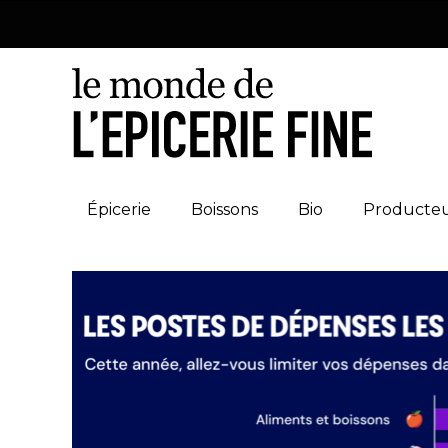
Épicerie
Boissons
Bio
Producte