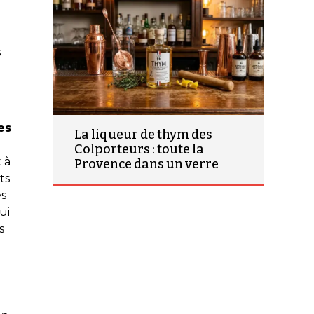
s
es
La liqueur de thym des
Colporteurs : toute la
 à
Provence dans un verre
ts
es
ui
s