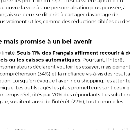
rer les prix. Loin du rejet, c’est la valeur ajoutée du
ue ouvre la voie à une personnalisation plus poussée, à
rançais sur deux se dit prêt à partager davantage de
 vraiment utiles, comme des réductions ciblées ou de
e mais promise à un bel avenir
 limité.
Seuls 11% des Français affirment recourir à d
uels ou les caisses automatiques
. Pourtant, l’intérêt
consommateurs déclarent vouloir les essayer, mais peinent
 compréhension (34%) et la méfiance vis-à-vis des résulta
option. Lorsqu’on évoque l’avenir du shopping, les attent
omique. Les outils jugés les plus prometteurs sont ceux q
n temps réel, cités par 70% des répondants. Les solution
e, suscitent aussi de l’intérêt (27%), tout comme les