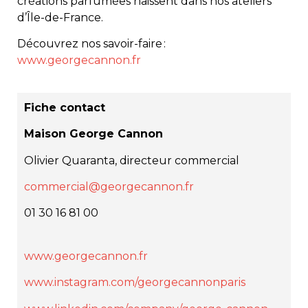
créations parfumées naissent dans nos ateliers
d’Île-de-France.
Découvrez nos savoir-faire :
www.georgecannon.fr
Fiche contact
Maison George Cannon
Olivier Quaranta, directeur commercial
commercial@georgecannon.fr
01 30 16 81 00
www.georgecannon.fr
www.instagram.com/georgecannonparis