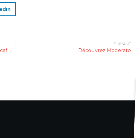
edIn
SUIVANT
Evoca complète son offre de machines à café manuelles
Découvrez Moderato