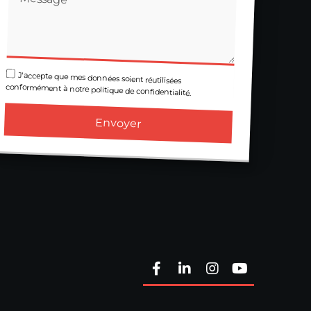
J'accepte que mes données soient réutilisées
conformément à notre politique de confidentialité.
Envoyer