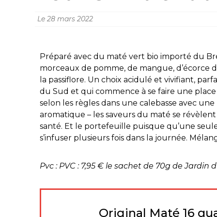
Le
28 mars 2022
Préparé avec du maté vert bio importé du Brés
morceaux de pomme, de mangue, d’écorce d’
la passiflore.
Un choix acidulé et vivifiant, parf
du Sud et qui commence à se faire une place c
selon les règles dans une calebasse avec une 
aromatique – les saveurs du maté se révèlent
santé. Et le portefeuille puisque qu’une seul
s’infuser plusieurs fois dans la journée. Méla
Pvc :
PVC : 7,95 € le sachet de 70g de Jardin d
Original Maté 16 qu