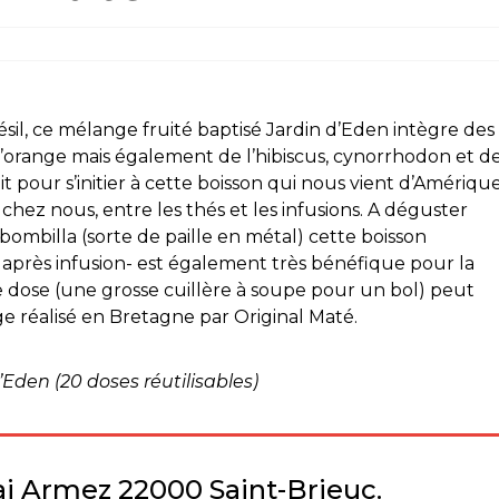
il, ce mélange fruité baptisé Jardin d’Eden intègre des
orange mais également de l’
hibiscus, cynorrhodon et d
ait pour s’initier à cette boisson qui nous vient d’Amériqu
hez nous, entre les thés et les infusions. A déguster
bombilla (sorte de paille en métal) cette boisson
 après infusion- est également très bénéfique pour la
e dose (une grosse cuillère à soupe pour un bol) peut
nge réalisé en Bretagne par Original Maté.
’Eden (20 doses réutilisables)
ai Armez 22000 Saint-Brieuc.