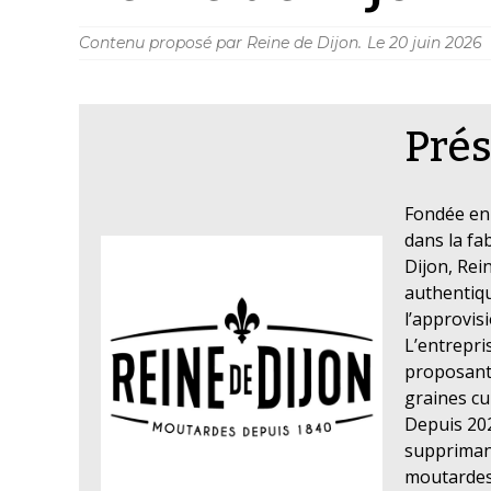
Contenu proposé par Reine de Dijon.
Le
20 juin 2026
Prés
Fondée en 
dans la fa
Dijon, Rei
authentiqu
l’approvis
L’entrepri
proposant
graines cu
Depuis 202
supprimant 
moutardes