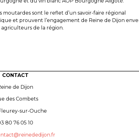
urgogne et du vin blanc AOP Bourgogne Aligoté.
s moutardes sont le reflet d’un savoir-faire régional
ique et prouvent l’engagement de Reine de Dijon enve
s agriculteurs de la région.
CONTACT
eine de Dijon
rue des Combets
 Fleurey-sur-Ouche
3 80 76 05 10
ntact@reinededijon.fr