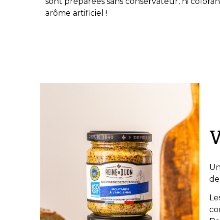
sont préparées sans conservateur, ni colorant a
arôme artificiel !
V
Un
de
Le
co