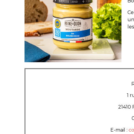
Bo
Ce
un
le
R
1 
21410
0
E-mail :
co