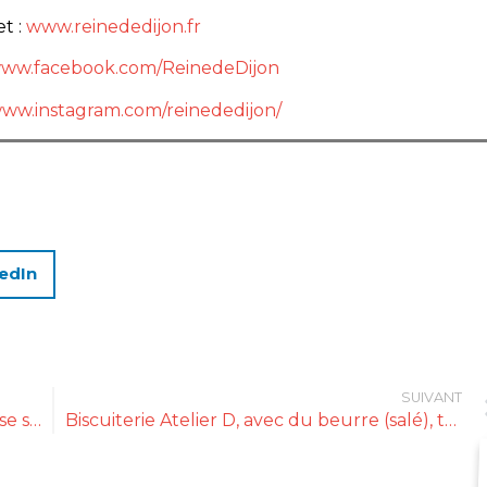
et :
www.reinededijon.fr
/www.facebook.com/ReinedeDijon
www.instagram.com/reinededijon/
edIn
SUIVANT
Casgiu Casanu : l’excellence fermière corse simplifiée
Biscuiterie Atelier D, avec du beurre (salé), tout est meilleur !