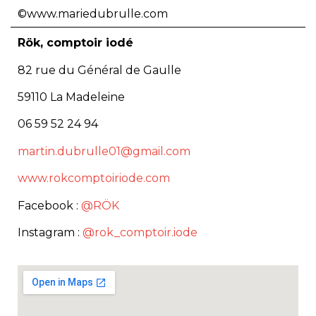
©www.mariedubrulle.com
Rök, comptoir iodé
82 rue du Général de Gaulle
59110 La Madeleine
06 59 52 24 94
martin.dubrulle01@gmail.com
www.rokcomptoiriode.com
Facebook :
@RÖK
Instagram :
@rok_comptoir.iode