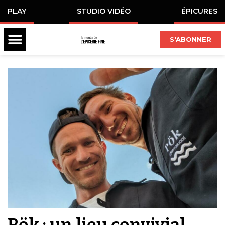
PLAY
STUDIO VIDÉO
ÉPICURES
S'ABONNER
Rök : un lieu convivial