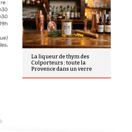
re :
1h30
1h30
 19h
que)
les
.
La liqueur de thym des
Colporteurs : toute la
Provence dans un verre