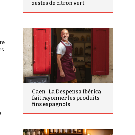
zestes de citron vert
re
es
Caen : La Despensa Ibérica
fait rayonner les produits
fins espagnols
e