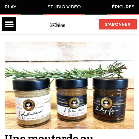
PLAY
STUDIO VIDÉO
ÉPICURES
S'ABONNER
Une moutarde au