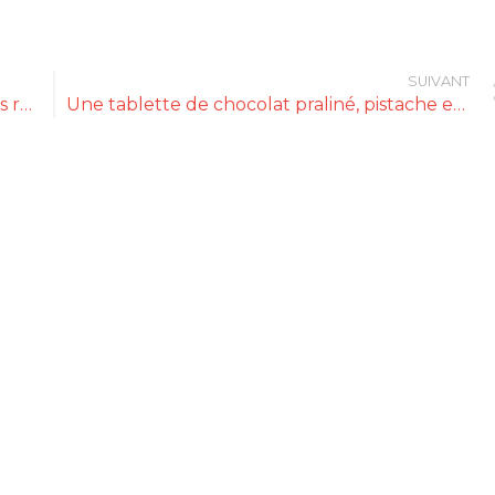
SUIVANT
Moins sucrés, plus naturels, les soft-drinks redonnent goût au plaisir
Une tablette de chocolat praliné, pistache et sel