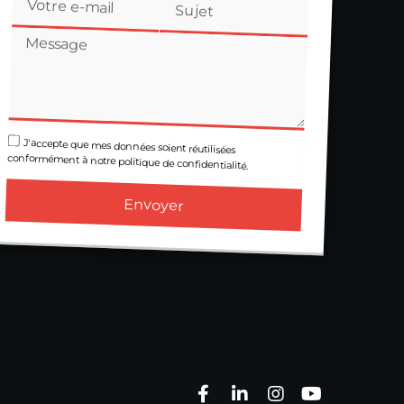
J'accepte que mes données soient réutilisées
conformément à notre politique de confidentialité.
Envoyer