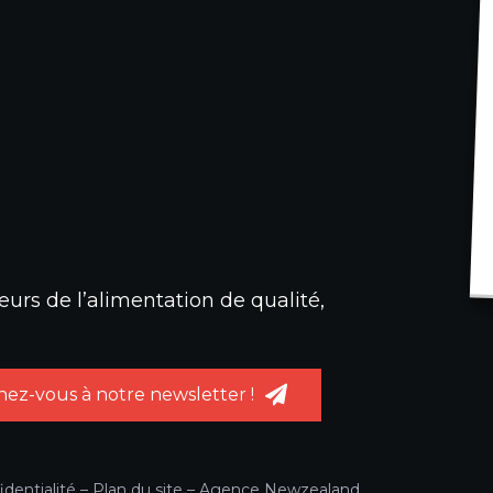
urs de l’alimentation de qualité,
ez-vous à notre newsletter !
identialité
–
Plan du site
–
Agence Newzealand