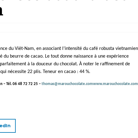
n
nce du Viêt-Nam, en associant l’intensité du café robusta vietnamien
sité du beurre de cacao. Le tout donne naissance à une expérience
parfaitement à la douceur du chocolat. À noter le raffinement de
ui nécessite 22 plis.
Teneur en cacao : 44 %.
n – Tél. 06 48 72 72 25 –
thomas@marouchocolate.com
www.marouchocolate.com
edIn