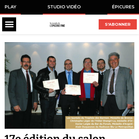
PLAY
STUDIO VIDÉO
ÉPICURES
S'ABONNER
17e édition du salon