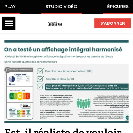
PLAY
STUDIO VIDÉO
ÉPICURES
S'ABONNER
Est-il réaliste de vouloir