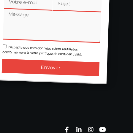
J'accepte que mes données soient réutilisées
conformément à notre politique de confidentialité.
Envoyer