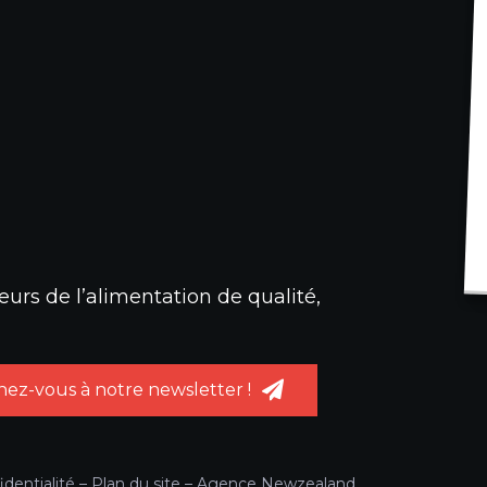
urs de l’alimentation de qualité,
ez-vous à notre newsletter !
identialité
–
Plan du site
–
Agence Newzealand