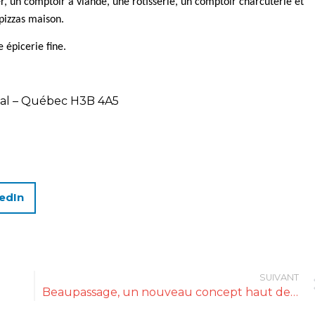
r, un comptoir à viande, une rôtisserie, un comptoir charcuterie et
pizzas maison.
 épicerie fine.
al – Québec H3B 4A5
edIn
SUIVANT
Beaupassage, un nouveau concept haut de gamme