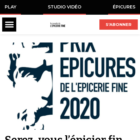
PLAY
STUDIO VIDÉO
ÉPICURES
S'ABONNER
Serez-vous l’épicier fin