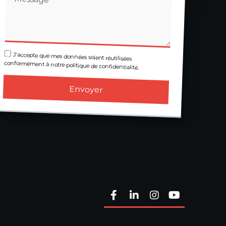
J'accepte que mes données soient réutilisées
conformément à notre politique de confidentialité.
Envoyer