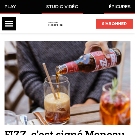
PLAY
STUDIO VIDÉO
ÉPICURES
S'ABONNER
FIZZ, c’est signé Meneau