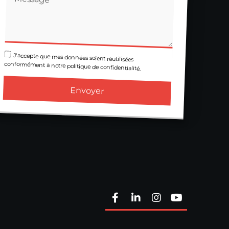
J'accepte que mes données soient réutilisées
conformément à notre politique de confidentialité.
Envoyer