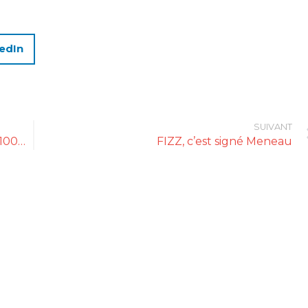
edIn
SUIVANT
Biodyssée : nouveaux thés verts japonais 100% bio !
FIZZ, c’est signé Meneau