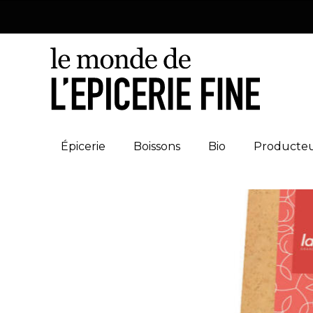
Épicerie
Boissons
Bio
Producte