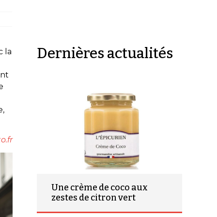
Dernières actualités
c la
ent
e
e,
o.fr
Une crème de coco aux
zestes de citron vert