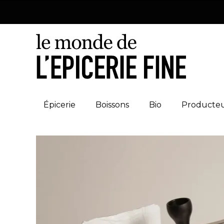
Épicerie
Boissons
Bio
Producte