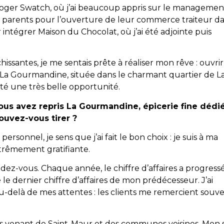
loger Swatch, où j’ai beaucoup appris sur le managemen
es parents pour l’ouverture de leur commerce traiteur d
intégrer Maison du Chocolat, où j’ai été adjointe puis
issantes, je me sentais prête à réaliser mon rêve : ouvrir
 La Gourmandine, située dans le charmant quartier de L
été une très belle opportunité.
vous avez repris La Gourmandine, épicerie fine dédi
ouvez-vous tirer ?
personnel, je sens que j’ai fait le bon choix : je suis à ma
xtrêmement gratifiante.
ndez-vous. Chaque année, le chiffre d’affaires a progress
lé le dernier chiffre d’affaires de mon prédécesseur. J’ai
-delà de mes attentes : les clients me remercient souv
dèles venant de Saint-Maur et des communes voisines. Mon s