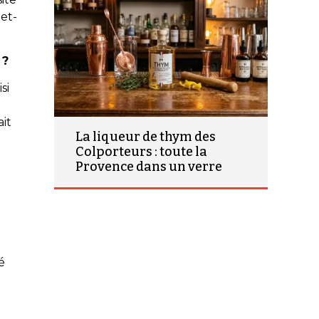
-et-
 ?
si
ait
La liqueur de thym des
e
Colporteurs : toute la
Provence dans un verre
é