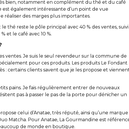
d très bien, notamment en complément du thé et du café
 est également intéressante d’un point de vue
e réaliser des marges plus importantes.
i : le thé reste le pôle principal avec 40 % des ventes, suivi
0 % et le café avec 10 %.
?
des ventes. Je suis le seul revendeur sur la commune de
pécialement pour ces produits. Les produits Le Fondant
: certains clients savent que je les propose et viennen
its pains. Je fais régulièrement entrer de nouveaux
’hésitent pas à passer le pas de la porte pour dénicher un
propose celui d’Anatae, très réputé, ainsi qu’une marque
 : Duo Matcha. Pour Anatae, La Gourmandine est référenc
 beaucoup de monde en boutique.