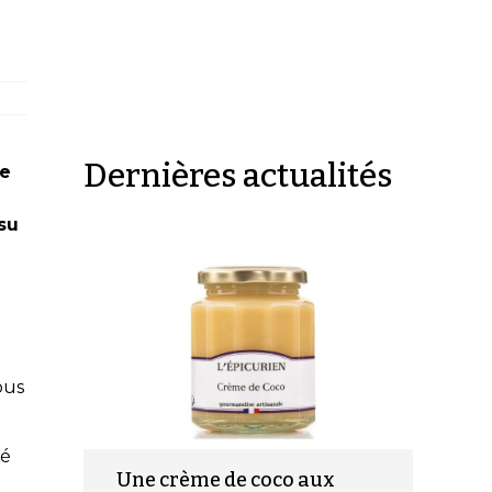
Dernières actualités
ne
 su
ous
té
Une crème de coco aux