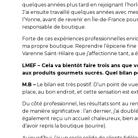
quelques années plus tard en rejoignant l’hor
J’ai ensuite travaillé quelques années avec m
l’Yonne, avant de revenir en Île-de-France pour 
responsable de boutique.
Forte de ces expériences professionnelles enrich
ma propre boutique. Reprendre l’épicerie fine
Varenne Saint-Hilaire que j’affectionne tant, a 
LMEF – Cela va bientôt faire trois ans que 
aux produits gourmets sucrés. Quel bilan p
M.B –
Le bilan est très positif. D’un point de vue 
place, au bon endroit, et cette sensation est e
Du côté professionnel, les résultats sont au re
de manière significative : l’an dernier, j’ai doub
également reçu un accueil chaleureux, bien au
d’avoir repris la boutique (sourire).
Aujourd’hui, j’ai un socle solide de clients fi