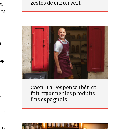
zestes de citron vert
t.
ans
a
ée
Caen : La Despensa Ibérica
fait rayonner les produits
é
fins espagnols
ent
ite