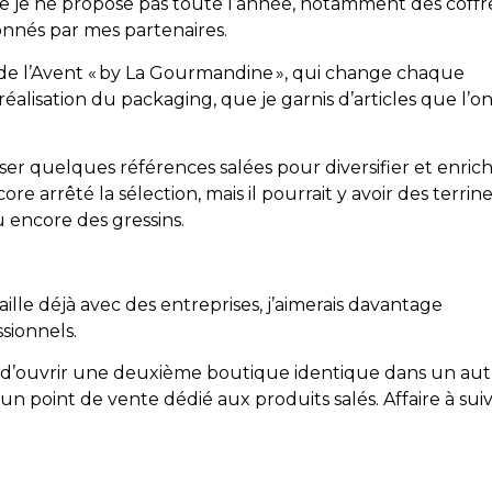
que je ne propose pas toute l’année, notamment des coffr
onnés par mes partenaires.
e l’Avent « by La Gourmandine », qui change chaque
réalisation du packaging, que je garnis d’articles que l’o
ser quelques références salées pour diversifier et enrich
ore arrêté la sélection, mais il pourrait y avoir des terrin
u encore des gressins.
lle déjà avec des entreprises, j’aimerais davantage
sionnels.
it d’ouvrir une deuxième boutique identique dans un aut
 point de vente dédié aux produits salés. Affaire à suiv