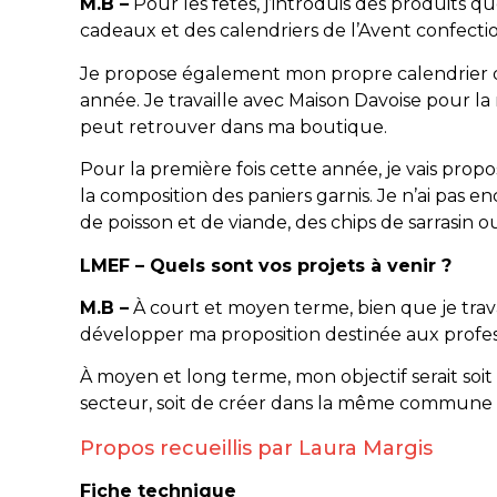
M.B –
Pour les fêtes, j’introduis des produits 
cadeaux et des calendriers de l’Avent confecti
Je propose également mon propre calendrier d
année. Je travaille avec Maison Davoise pour la 
peut retrouver dans ma boutique.
Pour la première fois cette année, je vais propo
la composition des paniers garnis. Je n’ai pas enc
de poisson et de viande, des chips de sarrasin o
LMEF – Quels sont vos projets à venir ?
M.B –
À court et moyen terme, bien que je travai
développer ma proposition destinée aux profes
À moyen et long terme, mon objectif serait so
secteur, soit de créer dans la même commune un
Propos recueillis par Laura Margis
Fiche technique