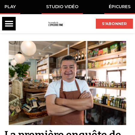
PLAY
STUDIO VIDÉO
ÉPICURES
S'ABONNER
La première enquête de