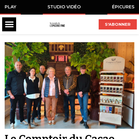
PLAY
STUDIO VIDÉO
ÉPICURES
S'ABONNER
Le Comptoir du Cacao,