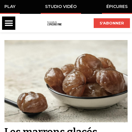
PLAY
STUDIO VIDÉO
ÉPICURES
S'ABONNER
Les marrons glacés