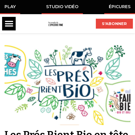
PLAY
STUDIO VIDÉO
ÉPICURES
S'ABONNER
Les Prés Rient Bio en tête