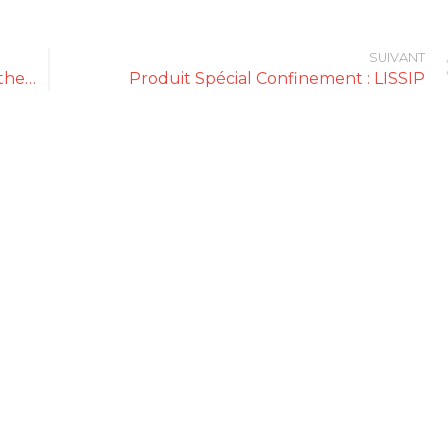
SUIVANT
Produit Spécial Confinement : Jones Brothers Coffee
Produit Spécial Confinement : LISSIP