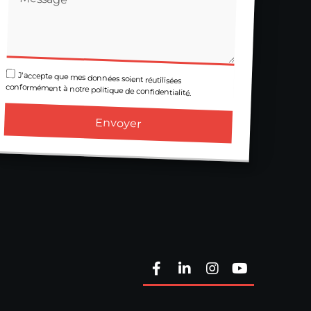
J'accepte que mes données soient réutilisées
conformément à notre politique de confidentialité.
Envoyer