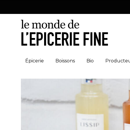
Épicerie
Boissons
Bio
Producte