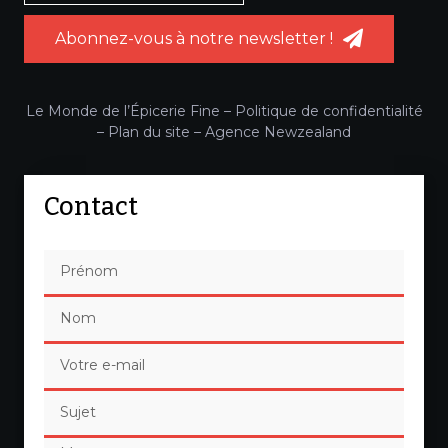
Abonnez-vous à notre newsletter !
Le Monde de l’Épicerie Fine –
Politique de confidentialité
–
Plan du site
–
Agence Newzealand
Contact