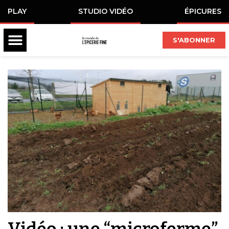
PLAY
STUDIO VIDÉO
ÉPICURES
S'ABONNER
Vidéo : une “microferme”