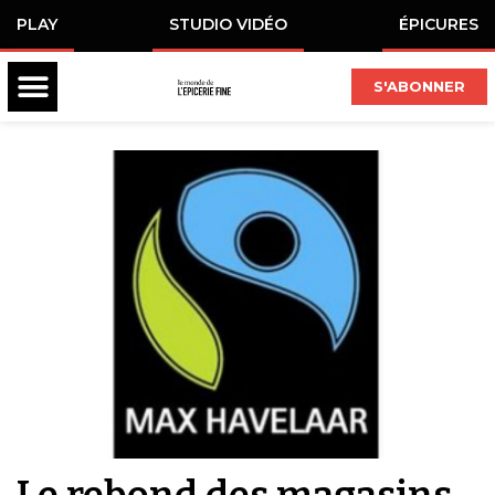
PLAY
STUDIO VIDÉO
ÉPICURES
S'ABONNER
Le rebond des magasins