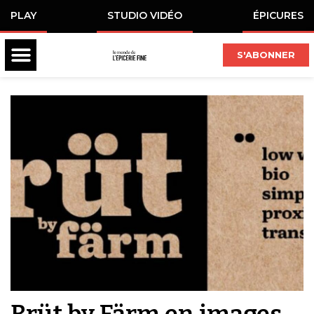
PLAY
STUDIO VIDÉO
ÉPICURES
S'ABONNER
Brüt by Färm en images