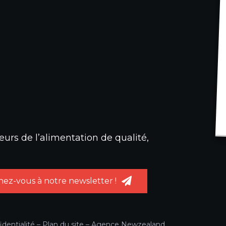
urs de l’alimentation de qualité,
ez-vous à notre newsletter !
identialité
–
Plan du site
–
Agence Newzealand