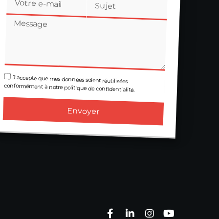
J'accepte que mes données soient réutilisées
conformément à notre politique de confidentialité.
Envoyer