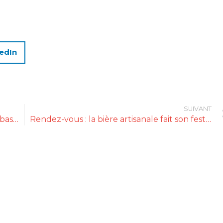
edIn
SUIVANT
L’invité : Frédéric Lalos « Le respect est la base de nos métiers »
Rendez-vous : la bière artisanale fait son festival