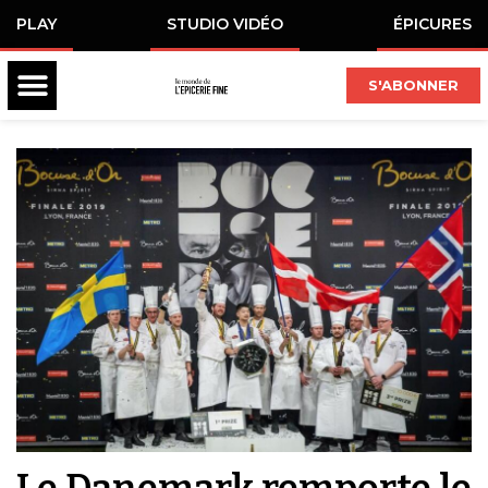
PLAY
STUDIO VIDÉO
ÉPICURES
S'ABONNER
Le Danemark remporte le