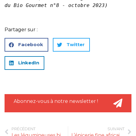
du Bio Gourmet n°8 - octobre 2023)
Partager sur :
Facebook
Twitter
LinkedIn
Abonnez-vous à notre newsletter !
PRÉCÉDENT
SUIVANT
Les légumineuses bio en quête de consécration culinaire
L’épicerie fine africaine AFK vient de fêter son premier anniversaire !