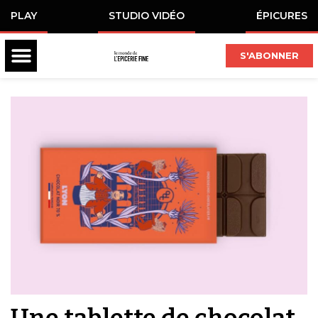
PLAY
STUDIO VIDÉO
ÉPICURES
S'ABONNER
Une tablette de chocolat