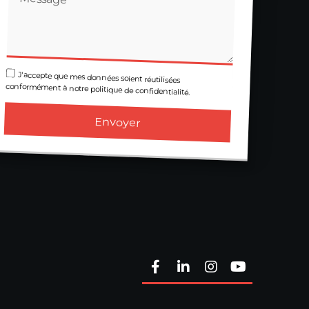
J'accepte que mes données soient réutilisées
conformément à notre politique de confidentialité.
Envoyer