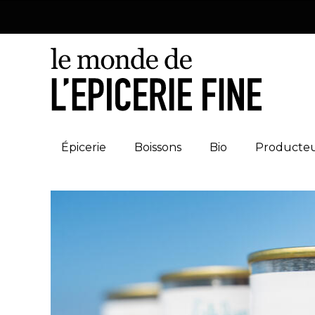
Épicerie
Boissons
Bio
Producte