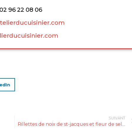
 02 96 22 08 06
elierducuisinier.com
ierducuisinier.com
edIn
SUIVANT
Rillettes de noix de st-jacques et fleur de sel de Noirmoutier