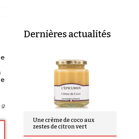
Dernières actualités
le
à
ge
0 g
Une crème de coco aux
zestes de citron vert