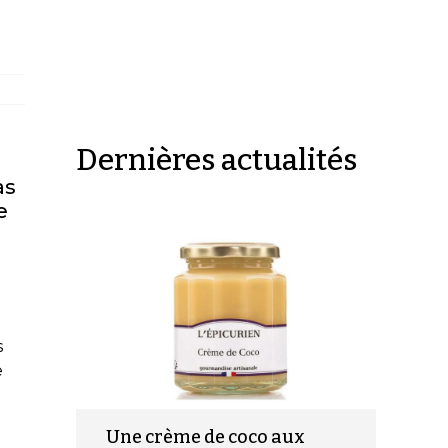
Dernières actualités
as
le
s
e
Une crème de coco aux