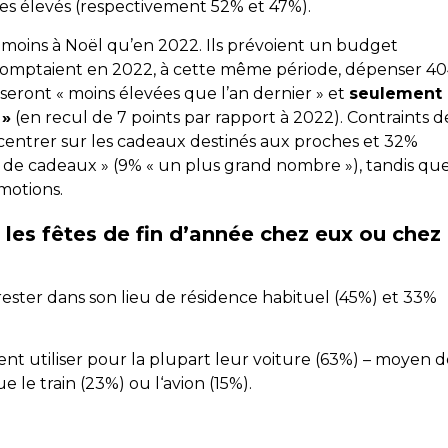
res élevés (respectivement 52% et 47%).
 moins à Noël qu’en 2022. Ils prévoient un budget
ls comptaient en 2022, à cette même période, dépenser 4
seront « moins élevées que l’an dernier » et
seulement
 »
(en recul de 7 points par rapport à 2022). Contraints d
centrer sur les cadeaux destinés aux proches et 32%
de cadeaux » (9% « un plus grand nombre »), tandis qu
motions.
r les fêtes de fin d’année chez eux ou chez
rester dans son lieu de résidence habituel (45%) et 33%
nt utiliser pour la plupart leur voiture (63%) – moyen d
le train (23%) ou l‘avion (15%).