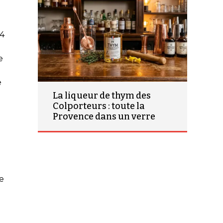
04
e
e
La liqueur de thym des
Colporteurs : toute la
Provence dans un verre
e