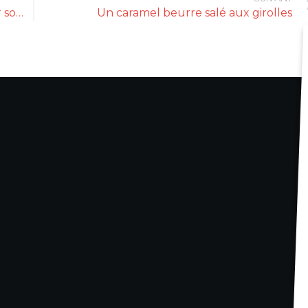
L’épicerie fine africaine AFK vient de fêter son premier anniversaire !
Un caramel beurre salé aux girolles