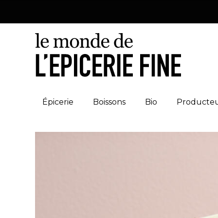
Épicerie
Boissons
Bio
Producte