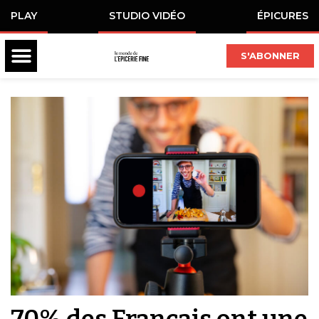
PLAY
STUDIO VIDÉO
ÉPICURES
S'ABONNER
70% des Français ont une