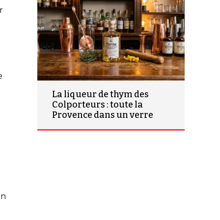
r
e
La liqueur de thym des
Colporteurs : toute la
Provence dans un verre
un