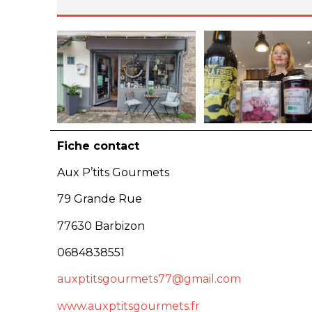
Fiche contact
Aux P’tits Gourmets
79 Grande Rue
77630 Barbizon
0684838551
auxptitsgourmets77@gmail.com
www.auxptitsgourmets.fr