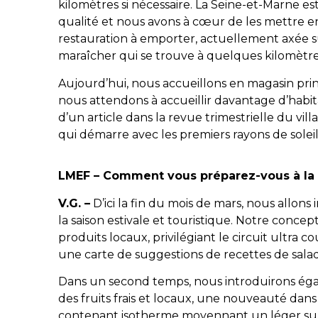
kilomètres si nécessaire. La Seine-et-Marne e
qualité et nous avons à cœur de les mettre e
restauration à emporter, actuellement axée s
maraîcher qui se trouve à quelques kilomètre
Aujourd’hui, nous accueillons en magasin prin
nous attendons à accueillir davantage d’habitan
d’un article dans la revue trimestrielle du vil
qui démarre avec les premiers rayons de solei
LMEF – Comment vous préparez-vous à la s
V.G. –
D’ici la fin du mois de mars, nous allon
la saison estivale et touristique. Notre concep
produits locaux, privilégiant le circuit ultr
une carte de suggestions de recettes de salade
Dans un second temps, nous introduirons égal
des fruits frais et locaux, une nouveauté dans 
contenant isotherme moyennant un léger sup