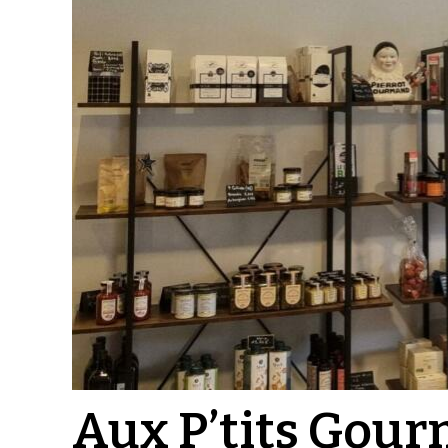
Aux P’tits Gour