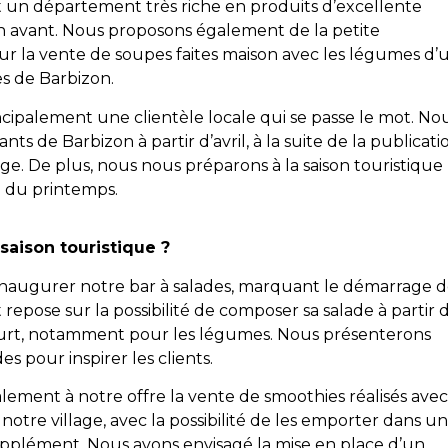
st un département très riche en produits d’excellente
n avant. Nous proposons également de la petite
ur la vente de soupes faites maison avec les légumes d’
s de Barbizon.
cipalement une clientèle locale qui se passe le mot. No
ts de Barbizon à partir d’avril, à la suite de la publicati
lage. De plus, nous nous préparons à la saison touristique
l du printemps.
aison touristique ?
s inaugurer notre bar à salades, marquant le démarrage 
t repose sur la possibilité de composer sa salade à partir 
a court, notamment pour les légumes. Nous présenterons
s pour inspirer les clients.
ement à notre offre la vente de smoothies réalisés avec
notre village, avec la possibilité de les emporter dans un
plément. Nous avons envisagé la mise en place d’un