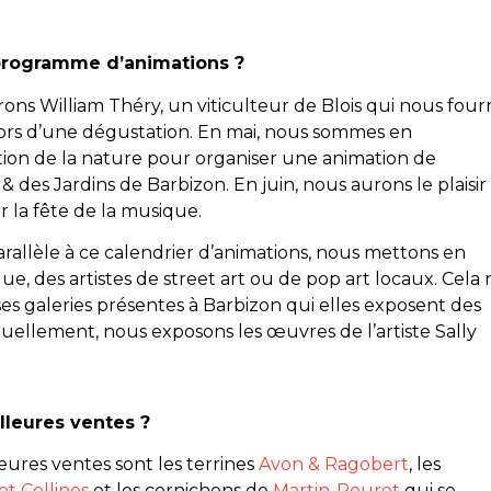
 programme d’animations ?
erons William Théry, un viticulteur de Blois qui nous four
 lors d’une dégustation. En mai, nous sommes en
tion de la nature pour organiser une animation de
s & des Jardins de Barbizon. En juin, nous aurons le plaisir
 la fête de la musique.
parallèle à ce calendrier d’animations, nous mettons en
que, des artistes de street art ou de pop art locaux. Cela 
 galeries présentes à Barbizon qui elles exposent des
uellement, nous exposons les œuvres de l’artiste Sally
lleures ventes ?
leures ventes sont les terrines
Avon & Ragobert
, les
pt Collines
et les cornichons de
Martin-Pouret
qui se