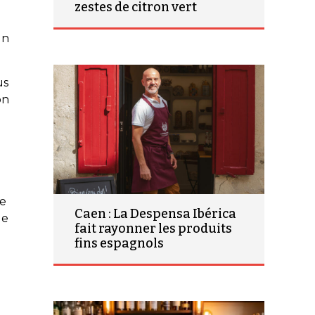
zestes de citron vert
un
us
on
de
Caen : La Despensa Ibérica
de
fait rayonner les produits
fins espagnols