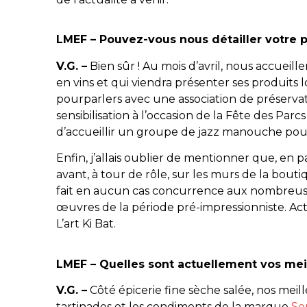
LMEF – Pouvez-vous nous détailler votre
V.G. –
Bien sûr ! Au mois d’avril, nous accueill
en vins et qui viendra présenter ses produits
pourparlers avec une association de préserva
sensibilisation à l’occasion de la Fête des Parc
d’accueillir un groupe de jazz manouche pour
Enfin, j’allais oublier de mentionner que, en 
avant, à tour de rôle, sur les murs de la bouti
fait en aucun cas concurrence aux nombreuses
œuvres de la période pré-impressionniste. Act
L’art Ki Bat.
LMEF – Quelles sont actuellement vos mei
V.G. –
Côté épicerie fine sèche salée, nos meil
tartinades et les condiments de la marque
Se