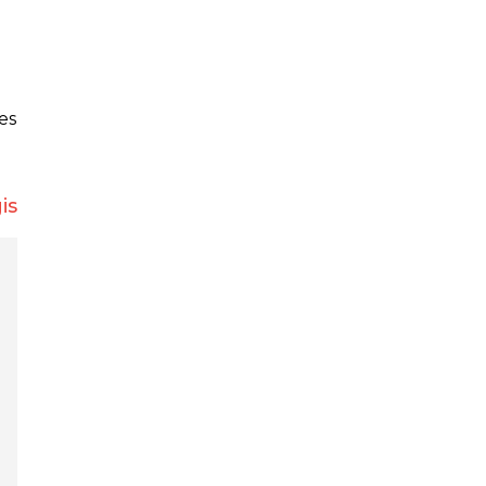
es
is