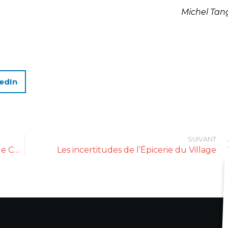
Michel Tan
edIn
SUIVANT
Débuts prometteurs pour Le Comptoir de Claire
Les incertitudes de l’Épicerie du Village