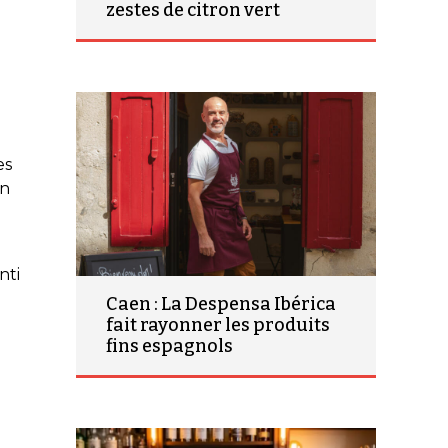
zestes de citron vert
es
on
nti
Caen : La Despensa Ibérica
fait rayonner les produits
fins espagnols