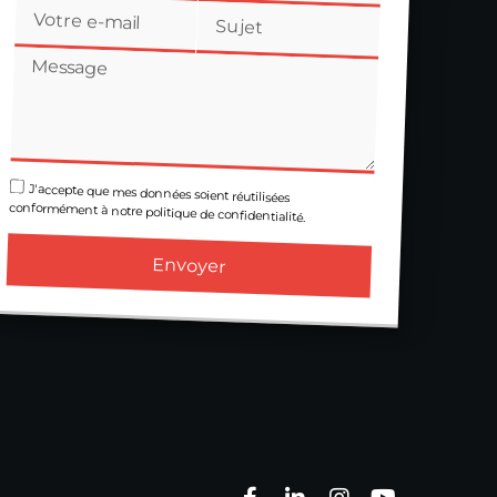
J'accepte que mes données soient réutilisées
conformément à notre politique de confidentialité.
Envoyer