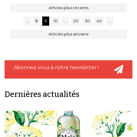
Articles plus récents
…
8
9
10
…
20
30
40
…
Articles plus anciens
Abonnez-vous à notre newsletter !
Dernières actualités