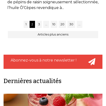
de pépins de raisin soigneusement sélectionnée,
l’huile Ô’Cèpes revendique à...
1
2
3
…
10
20
30
…
Articles plus anciens
Abonnez-vous à notre newsletter !
Dernières actualités