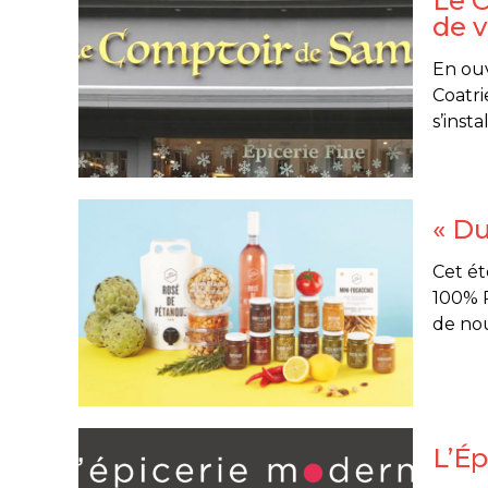
Le 
de v
En ouv
Coatri
s’insta
« Du
Cet ét
100% R
de nou
L’Ép