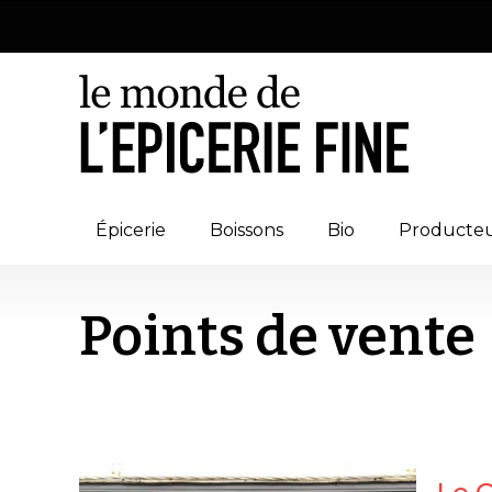
Épicerie
Boissons
Bio
Producte
Points de vente