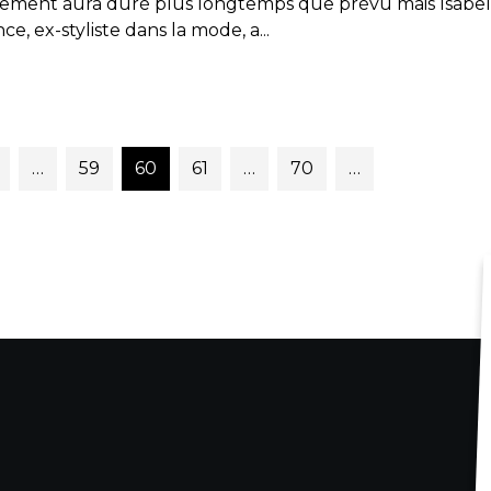
iement aura duré plus longtemps que prévu mais Isabel
ce, ex-styliste dans la mode, a...
…
59
60
61
…
70
…