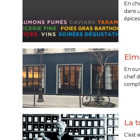
En cho
dans u
épices 
Elme
En ouv
chef d
complé
La t
C’est 