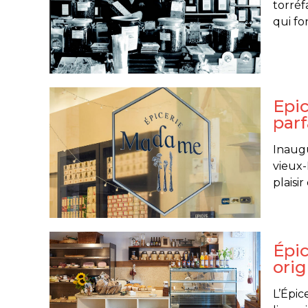
torréf
qui fo
Epic
par
Inaugu
vieux-
plaisir
Épi
orig
L’Épic