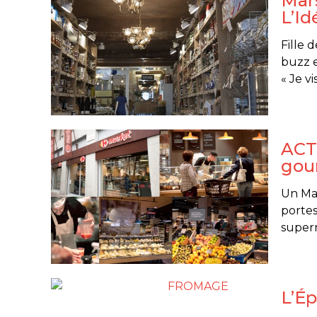
Mars
L’Id
Fille 
buzz e
« Je vi
ACTU
gou
Un Mar
portes 
super
L’Ép