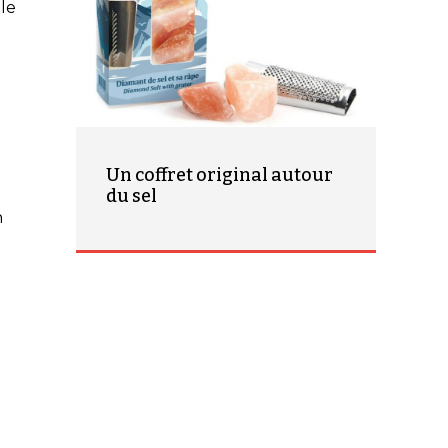
le
Un coffret original autour
du sel
n