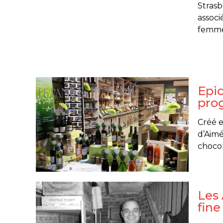
Strasb
associ
femme 
Epic
pro
Créé e
d’Aimé
chocola
Les 
fine