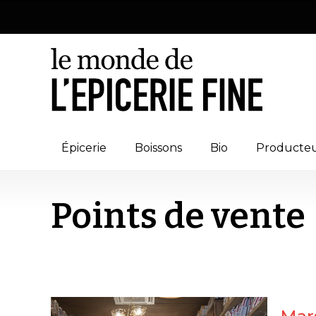
Épicerie
Boissons
Bio
Producte
Points de vente