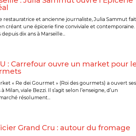
eille : Julia Sammut ouvre l’Épicerie
éal
de restauratrice et ancienne journaliste, Julia Sammut fait
n créant une épicerie fine conviviale et contemporaine.
s depuis dix ans à Marseille...
 : Carrefour ouvre un market pour l
rmets
ket « Re dei Gourmet » (Roi des gourmets) a ouvert ses
à Milan, viale Bezzi. Il s’agit selon l’enseigne, d’un
marché résolument...
icier Grand Cru : autour du fromage